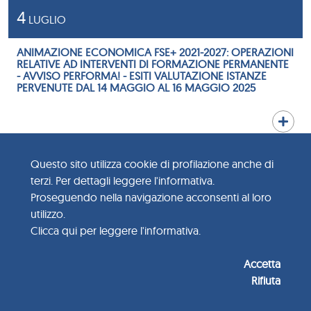
4
LUGLIO
ANIMAZIONE ECONOMICA FSE+ 2021-2027: OPERAZIONI
RELATIVE AD INTERVENTI DI FORMAZIONE PERMANENTE
- AVVISO PERFORMA! - ESITI VALUTAZIONE ISTANZE
PERVENUTE DAL 14 MAGGIO AL 16 MAGGIO 2025
1
Questo sito utilizza cookie di profilazione anche di
LUGLIO
terzi. Per dettagli leggere l'informativa.
Proseguendo nella navigazione acconsenti al loro
BANDO REGIONE LIGURIA - QUOTA LIGURIA. SOSTEGNO
AL CONSOLIDAMENTO DELLE PMI ATTRAVERSO LA
utilizzo.
QUOTAZIONE NEI MERCATI DI CAPITALI
Clicca qui per leggere l'informativa.
Accetta
Rifiuta
26
GIUGNO