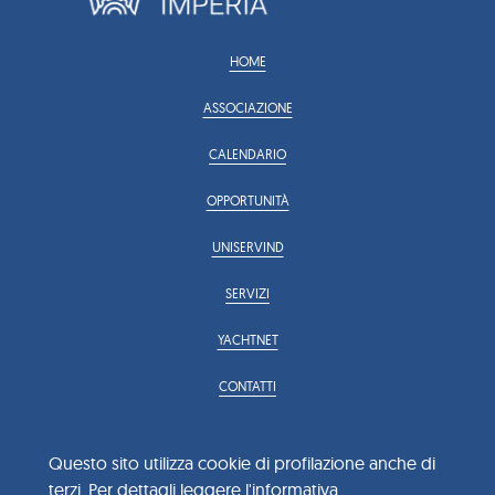
HOME
ASSOCIAZIONE
CALENDARIO
OPPORTUNITÀ
UNISERVIND
SERVIZI
YACHTNET
CONTATTI
info@confindustria.imperia.it
confindustria.imperia@pec.uno.it
Questo sito utilizza cookie di profilazione anche di
Viale Giacomo Matteotti 32
terzi. Per dettagli leggere l'informativa.
0183 650551 / 0183 650552