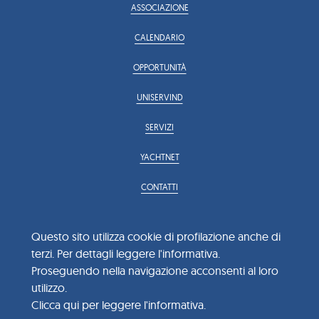
ASSOCIAZIONE
CALENDARIO
OPPORTUNITÀ
UNISERVIND
SERVIZI
YACHTNET
CONTATTI
info@confindustria.imperia.it
confindustria.imperia@pec.uno.it
Questo sito utilizza cookie di profilazione anche di
Viale Giacomo Matteotti 32
terzi. Per dettagli leggere l'informativa.
0183 650551 / 0183 650552
Proseguendo nella navigazione acconsenti al loro
utilizzo.
Clicca qui per leggere l'informativa.