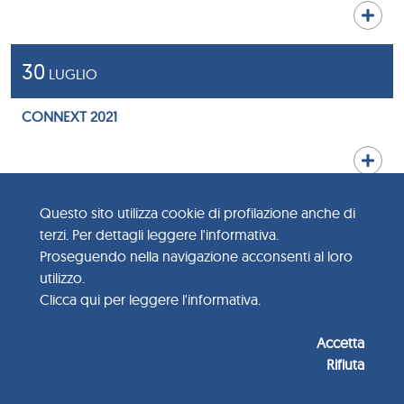
30
LUGLIO
CONNEXT 2021
30
Questo sito utilizza cookie di profilazione anche di
LUGLIO
terzi. Per dettagli leggere l'informativa.
Proseguendo nella navigazione acconsenti al loro
D.L. N.105/2021 – NOTA DI CONFINDUSTRIA
utilizzo.
Clicca qui per leggere l'informativa.
Accetta
26
Rifiuta
LUGLIO