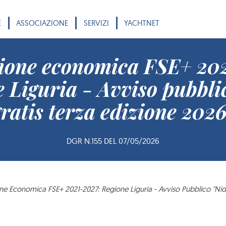
|
|
|
E
ASSOCIAZIONE
SERVIZI
YACHTNET
ione economica FSE+ 202
 Liguria - Avviso pubbli
gratis terza edizione 2026
DGR N.155 DEL 07/05/2026
e Economica FSE+ 2021-2027: Regione Liguria - Avviso Pubblico "Nidi