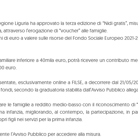
one Liguria ha approvato la terza edizione di “Nidi gratis”, misur
, attraverso l’erogazione di “voucher” alle famiglie.
ioni di euro a valere sulle risorse del Fondo Sociale Europeo 2021-2
familiare inferiore a 40mila euro, potrà ricevere un contributo 
00 euro.
tate, esclusivamente online a FILSE, a decorrere dal 21/05/2
fondi, secondo la graduatoria stabilita dall’Avviso Pubblico alleg
rtare le famiglie a reddito medio-basso con il riconoscimento di 
ima infanzia, migliorando, al contempo, la partecipazione, in pa
ri figli nei servizi per la prima infanzia.
ente l’Avviso Pubblico per accedere alla misura.