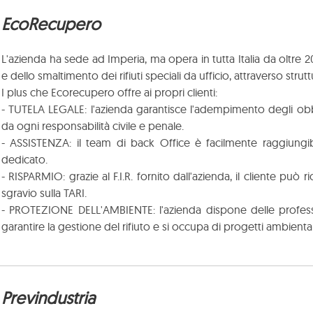
EcoRecupero
L'azienda ha sede ad Imperia, ma opera in tutta Italia da oltre 
e dello smaltimento dei rifiuti speciali da ufficio, attraverso strut
I plus che Ecorecupero offre ai propri clienti:
- TUTELA LEGALE: l'azienda garantisce l'adempimento degli obbli
da ogni responsabilità civile e penale.
- ASSISTENZA: il team di back Office è facilmente raggiung
dedicato.
- RISPARMIO: grazie al F.I.R. fornito dall'azienda, il cliente pu
sgravio sulla TARI.
- PROTEZIONE DELL'AMBIENTE: l'azienda dispone delle professio
garantire la gestione del rifiuto e si occupa di progetti ambiental
Previndustria