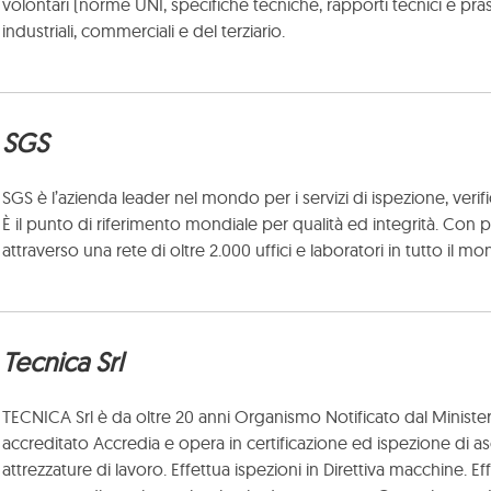
volontari (norme UNI, specifiche tecniche, rapporti tecnici e prassi 
industriali, commerciali e del terziario.
SGS
SGS è l’azienda leader nel mondo per i servizi di ispezione, verifica
È
il punto di riferimento mondiale per qualità ed integrità. Con 
attraverso una rete di oltre 2.000 uffici e laboratori in tutto il m
Tecnica Srl
TECNICA Srl è da oltre 20 anni Organismo Notificato dal Minister
accreditato Accredia e opera in certificazione ed ispezione di asce
attrezzature di lavoro. Effettua ispezioni in Direttiva macchine. Ef