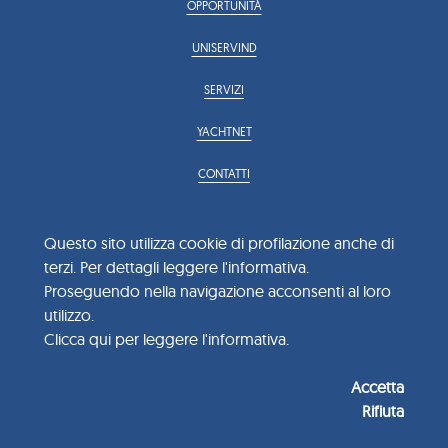
OPPORTUNITÀ
UNISERVIND
SERVIZI
YACHTNET
CONTATTI
info@confindustria.imperia.it
confindustria.imperia@pec.uno.it
Questo sito utilizza cookie di profilazione anche di
Viale Giacomo Matteotti 32
terzi. Per dettagli leggere l'informativa.
0183 650551 / 0183 650552
Proseguendo nella navigazione acconsenti al loro
utilizzo.
Clicca qui per leggere l'informativa.
Confindustria Imperia. Tutti i diritti riservati. C.Fisc. 80000870081 - P.Iva
Accetta
01275750089
-
Privacy policy
- Credits:
BMC Agenzia di comunicazione
Rifiuta