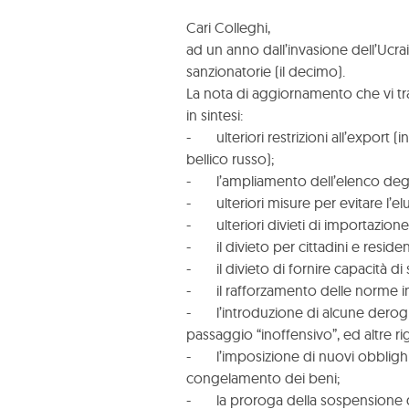
Cari Colleghi,
ad un anno dall’invasione dell’Ucra
sanzionatorie (il decimo).
La nota di aggiornamento che vi tra
in sintesi:
- ulteriori restrizioni all’export (
bellico russo);
- l’ampliamento dell’elenco degli uti
- ulteriori misure per evitare l’elu
- ulteriori divieti di importazione 
- il divieto per cittadini e residenti
- il divieto di fornire capacità di s
- il rafforzamento delle norme iner
- l’introduzione di alcune deroghe i
passaggio “inoffensivo”, ed altre ri
- l’imposizione di nuovi obblighi d
congelamento dei beni;
- la proroga della sospensione del