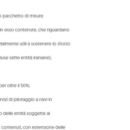
mo pacchetto di misure
i in esso contenute, che riguardano
zialmente utili a sostenere lo sforzo
luse sette entità iraniane);
er oltre il 50%;
izi di pilotaggio a navi in
 delle entità soggette al
o contenuti, con estensione delle