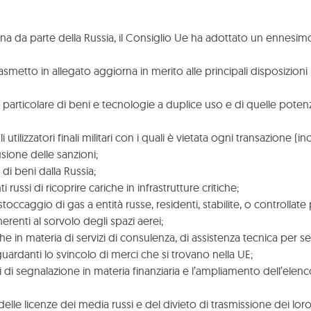
ina da parte della Russia, il Consiglio Ue ha adottato un ennesi
smetto in allegato aggiorna in merito alle principali disposizion
in particolare di beni e tecnologie a duplice uso e di quelle poten
lizzatori finali militari con i quali è vietata ogni transazione (inc
sione delle sanzioni;
di beni dalla Russia;
 russi di ricoprire cariche in infrastrutture critiche;
toccaggio di gas a entità russe, residenti, stabilite, o controllate p
enti al sorvolo degli spazi aerei;
n materia di servizi di consulenza, di assistenza tecnica per serv
guardanti lo svincolo di merci che si trovano nella UE;
i segnalazione in materia finanziaria e l’ampliamento dell’elenco
le licenze dei media russi e del divieto di trasmissione dei lor